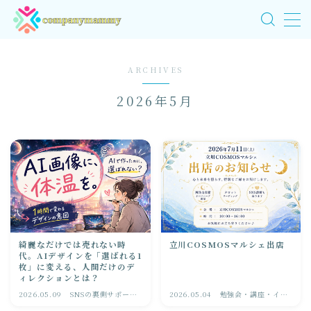
MENU
ARCHIVES
HOME
2026年5月
サービス
実績紹介
よくあるご質問
綺麗なだけでは売れない時
立川COSMOSマルシェ出店
プロフィール
代。AIデザインを「選ばれる1
枚」に変える、人間だけのデ
ィレクションとは？
ブログ
2026.05.09
SNSの裏側サポート
2026.05.04
勉強会・講座・イベ
日記
ントのお知らせ