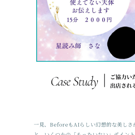
一見、BeforeもAIらしい幻想的な美
と、いくつかの「もったいない」ポイン