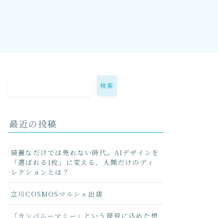
検索
最近の投稿
綺麗なだけでは売れない時代。AIデザインを
「選ばれる1枚」に変える、人間だけのディ
レクションとは？
立川COSMOSマルシェ出店
「カンパニーマミー」という屋号に込めた想